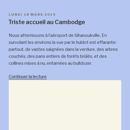
PUBLIÉ
LUNDI 18 MARS 2019
LE
Triste accueil au Cambodge
Nous atterrissons à l’aéroport de Sihanoukville. En
survolant les environs la vue par le hublot est effarante:
partout, de vastes saignées dans la verdure, des arbres
couchés, des pans entiers de forêts brûlés, et des
collines mises à nu, entamées au bulldozer.
de
Continuer la lecture
« Triste
accueil
au
Cambodge »