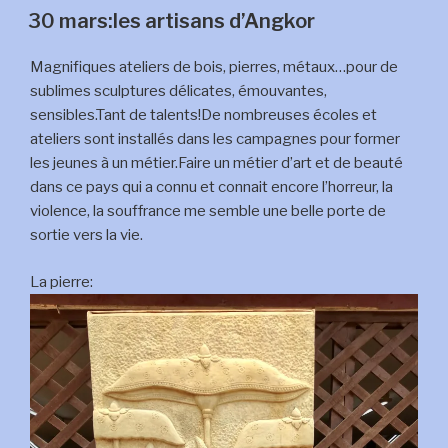
LE
musée
30 mars:les artisans d’Angkor
de
la
Magnifiques ateliers de bois, pierres, métaux…pour de
guerre
sublimes sculptures délicates, émouvantes,
ou
sensibles.Tant de talents!De nombreuses écoles et
de
ateliers sont installés dans les campagnes pour former
la
les jeunes à un métier.Faire un métier d’art et de beauté
folie
dans ce pays qui a connu et connait encore l’horreur, la
humaine »
violence, la souffrance me semble une belle porte de
sortie vers la vie.
La pierre: