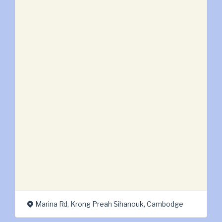
mars:
transfert
et
arrivée
au
Cambodge »
Marina Rd, Krong Preah Sihanouk, Cambodge