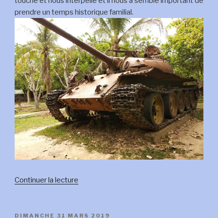
touche et nous interpelle et il nous a semblé important de
prendre un temps historique familial.
de
Continuer la lecture
« 31
mars:
le
PUBLIÉ
DIMANCHE 31 MARS 2019