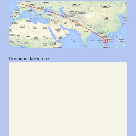
de
Continuer la lecture
« 29
mars:
Nina
Cambodge,
serpents,
écologie »