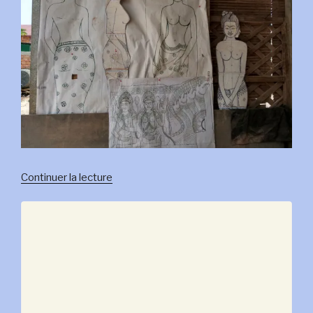
de
Continuer la lecture
« 30
mars:les
artisans
d’Angkor »