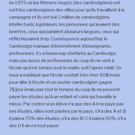
en 1975 où les Khmers rouges (des cambodgiens) ont
sorti les cambodgiens des villes pour qu’ils travaillent à la
campagne et ils ont tué 1 million de cambodgiens
intellectuels, ingénieurs, les personnes qui avaient des
lunettes, ceux qui parlaient plusieurs langues, ceux qui
réfléchissaient trop. Conséquence aujourd’hui, le
Cambodge manque d’énormément d’enseignants,
professeurs. Il y a beaucoup d’enfants au Cambodge
mais pas assez de professeurs du coup ils ne vont à
l’école qu’à mi-temps (soit le matin, soit l’après midi). On
nous a expliqué que l’école coûtait très cher: 60$/mois
pour aller à l’école et un ouvrier cambodgien gagne
7$/jour (mais pas tout le temps) du coup ils ne peuvent
payer les études qu’à un enfant et celui qui travaille le
mieux. Par contre si un élève n’a que des A il ne paye pas
ses études, elles sont payées par le pays, s’il a des A et B
il paiera 75% des études, s’il a des B/ C il paiera 50%, s’il a
des D il devra tout payer.