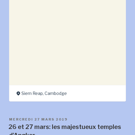
au
Cambodge »
Siem Reap, Cambodge
PUBLIÉ
MERCREDI 27 MARS 2019
LE
26 et 27 mars: les majestueux temples