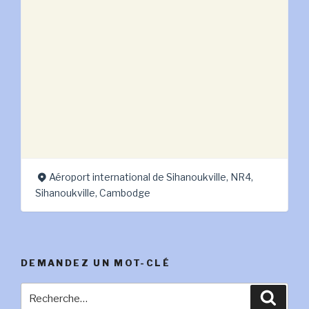
Aéroport international de Sihanoukville, NR4,
Sihanoukville, Cambodge
DEMANDEZ UN MOT-CLÉ
Recherche
Reche
pour