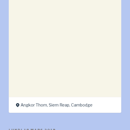
mars:
les
majestueux
temples
d’Angkor »
Angkor Thom, Siem Reap, Cambodge
PUBLIÉ
LUNDI 18 MARS 2019