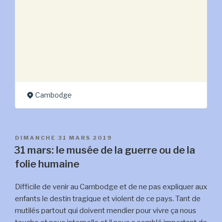
leçon
d’humanité »
Cambodge
PUBLIÉ
DIMANCHE 31 MARS 2019
LE
31 mars: le musée de la guerre ou de la
folie humaine
Difficile de venir au Cambodge et de ne pas expliquer aux
enfants le destin tragique et violent de ce pays. Tant de
mutilés partout qui doivent mendier pour vivre ça nous