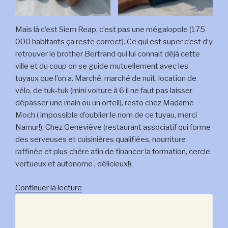
Mais là c’est Siem Reap, c’est pas une mégalopole (175
000 habitants ça reste correct). Ce qui est super c’est d’y
retrouver le brother Bertrand qui lui connait déjà cette
ville et du coup on se guide mutuellement avec les
tuyaux que l’on a. Marché, marché de nuit, location de
vélo, de tuk-tuk (mini voiture à 6 il ne faut pas laisser
dépasser une main ou un orteil), resto chez Madame
Moch ( impossible d’oublier le nom de ce tuyau, merci
Namur!), Chez Geneviève (restaurant associatif qui forme
des serveuses et cuisinières qualifiées, nourriture
raffinée et plus chère afin de financer la formation, cercle
vertueux et autonome , délicieux!).
de
Continuer la lecture
« 26
et
27