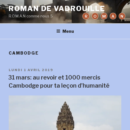
Aller
ROMAN DE VADROUILLE
au
R.O.M.A.N comme nous 5
R
O
M
A
N
contenu
principal
Menu
CAMBODGE
PUBLIÉ
LUNDI 1 AVRIL 2019
LE
31 mars: au revoir et 1000 mercis
Cambodge pour ta leçon d’humanité