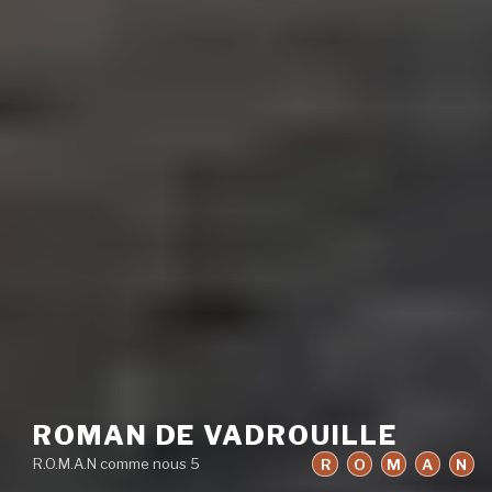
ROMAN DE VADROUILLE
R.O.M.A.N comme nous 5
R
O
M
A
N