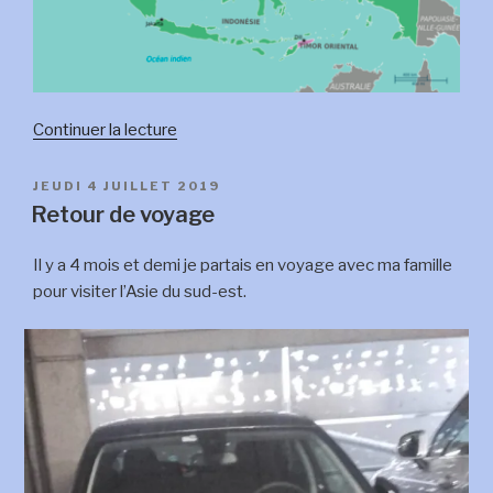
de
Continuer la lecture
« Notre
voyage
PUBLIÉ
JEUDI 4 JUILLET 2019
LE
est
Retour de voyage
fini »
Il y a 4 mois et demi je partais en voyage avec ma famille
pour visiter l’Asie du sud-est.