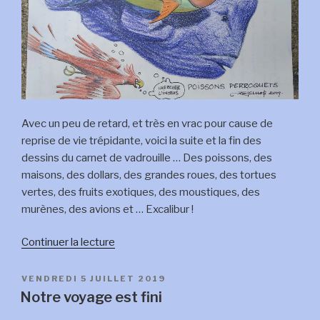
Avec un peu de retard, et très en vrac pour cause de
reprise de vie trépidante, voici la suite et la fin des
dessins du carnet de vadrouille … Des poissons, des
maisons, des dollars, des grandes roues, des tortues
vertes, des fruits exotiques, des moustiques, des
murènes, des avions et … Excalibur !
de
Continuer la lecture
« Dessins
de
PUBLIÉ
VENDREDI 5 JUILLET 2019
LE
vadrouille,
Notre voyage est fini
fin »