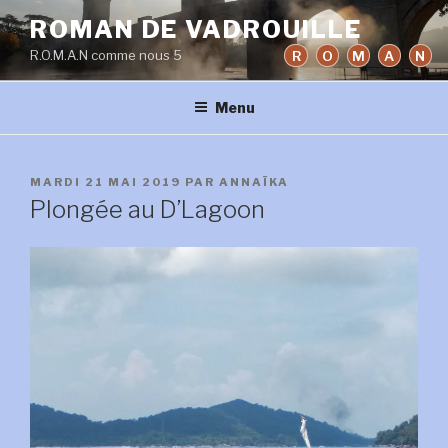
Aller
ROMAN DE VADROUILLE
au
R.O.M.A.N comme nous 5
R
O
M
A
N
contenu
principal
Menu
PUBLIÉ
MARDI 21 MAI 2019
PAR
ANNAÏKA
LE
Plongée au D’Lagoon