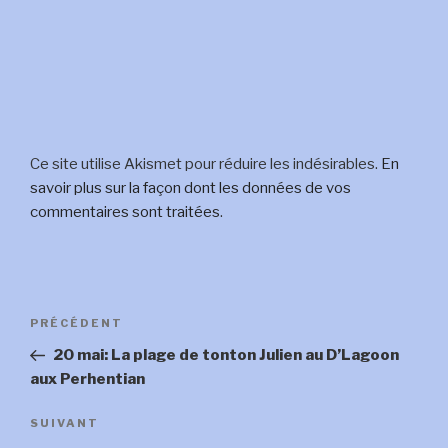
Ce site utilise Akismet pour réduire les indésirables.
En
savoir plus sur la façon dont les données de vos
commentaires sont traitées
.
Navigation
Article
PRÉCÉDENT
de
précédent
20 mai: La plage de tonton Julien au D’Lagoon
l’article
aux Perhentian
Article
SUIVANT