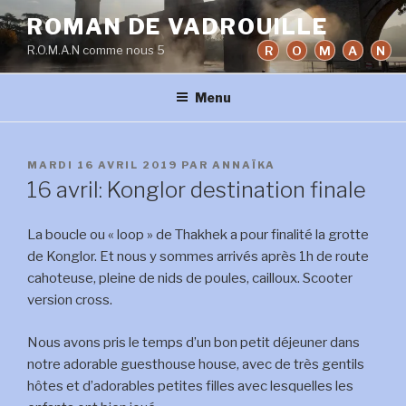
Aller
ROMAN DE VADROUILLE
au
R.O.M.A.N comme nous 5
R
O
M
A
N
contenu
principal
Menu
PUBLIÉ
MARDI 16 AVRIL 2019
PAR
ANNAÏKA
LE
16 avril: Konglor destination finale
La boucle ou « loop » de Thakhek a pour finalité la grotte
de Konglor. Et nous y sommes arrivés après 1h de route
cahoteuse, pleine de nids de poules, cailloux. Scooter
version cross.
Nous avons pris le temps d’un bon petit déjeuner dans
notre adorable guesthouse house, avec de très gentils
hôtes et d’adorables petites filles avec lesquelles les