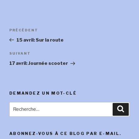
Navigation
Article
PRÉCÉDENT
de
précédent
15 avril: Sur la route
l’article
Article
SUIVANT
suivant
17 avril: Journée scooter
DEMANDEZ UN MOT-CLÉ
Recherche
Reche
pour
:
ABONNEZ-VOUS À CE BLOG PAR E-MAIL.