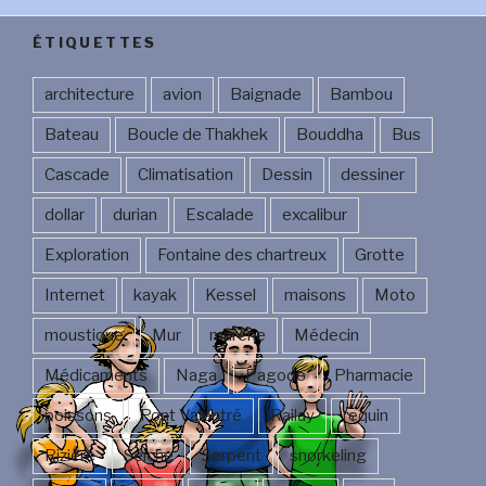
ÉTIQUETTES
architecture
avion
Baignade
Bambou
Bateau
Boucle de Thakhek
Bouddha
Bus
Cascade
Climatisation
Dessin
dessiner
dollar
durian
Escalade
excalibur
Exploration
Fontaine des chartreux
Grotte
Internet
kayak
Kessel
maisons
Moto
moustique
Mur
murène
Médecin
Médicaments
Naga
Pagode
Pharmacie
poissons
Pont Valentré
Railay
requin
Rizière
Seiche
Serpent
snorkeling