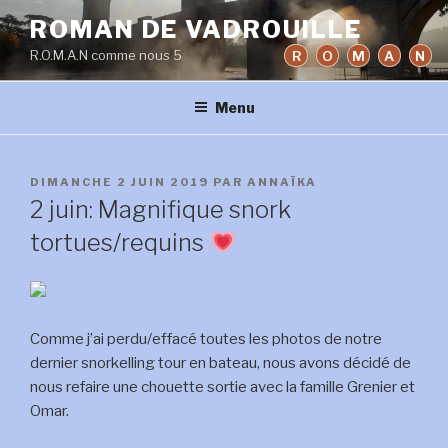
Aller
ROMAN DE VADROUILLE
au
R.O.M.A.N comme nous 5
R
O
M
A
N
contenu
principal
Menu
PUBLIÉ
DIMANCHE 2 JUIN 2019
PAR
ANNAÏKA
LE
2 juin: Magnifique snork
tortues/requins
Comme j’ai perdu/effacé toutes les photos de notre
dernier snorkelling tour en bateau, nous avons décidé de
nous refaire une chouette sortie avec la famille Grenier et
Omar.