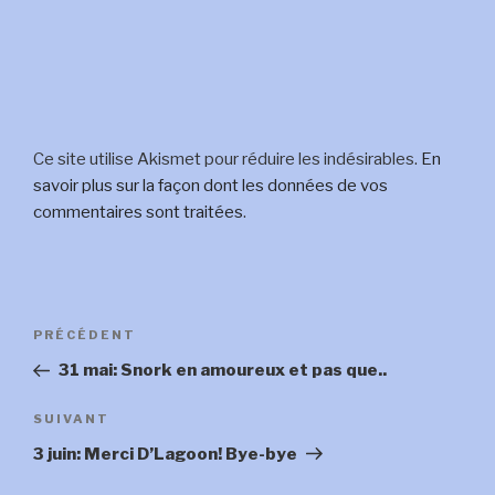
Ce site utilise Akismet pour réduire les indésirables.
En
savoir plus sur la façon dont les données de vos
commentaires sont traitées
.
Navigation
Article
PRÉCÉDENT
de
précédent
31 mai: Snork en amoureux et pas que..
l’article
Article
SUIVANT
suivant
3 juin: Merci D’Lagoon! Bye-bye