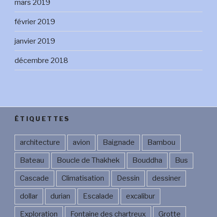
mars 2019
février 2019
janvier 2019
décembre 2018
ÉTIQUETTES
architecture
avion
Baignade
Bambou
Bateau
Boucle de Thakhek
Bouddha
Bus
Cascade
Climatisation
Dessin
dessiner
dollar
durian
Escalade
excalibur
Exploration
Fontaine des chartreux
Grotte