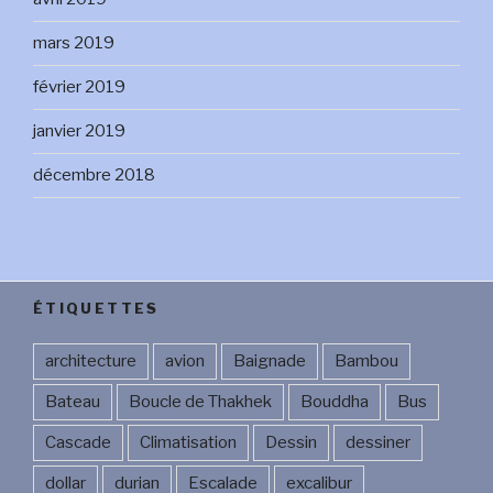
mars 2019
février 2019
janvier 2019
décembre 2018
ÉTIQUETTES
architecture
avion
Baignade
Bambou
Bateau
Boucle de Thakhek
Bouddha
Bus
Cascade
Climatisation
Dessin
dessiner
dollar
durian
Escalade
excalibur