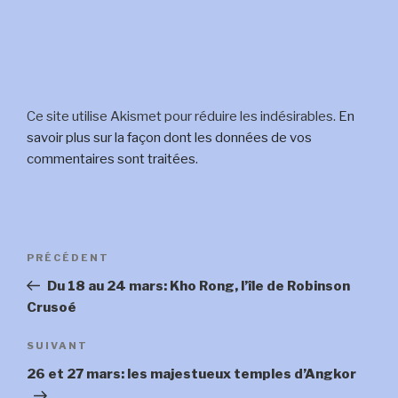
Ce site utilise Akismet pour réduire les indésirables.
En
savoir plus sur la façon dont les données de vos
commentaires sont traitées
.
Navigation
Article
PRÉCÉDENT
de
précédent
Du 18 au 24 mars: Kho Rong, l’île de Robinson
l’article
Crusoé
Article
SUIVANT
suivant
26 et 27 mars: les majestueux temples d’Angkor