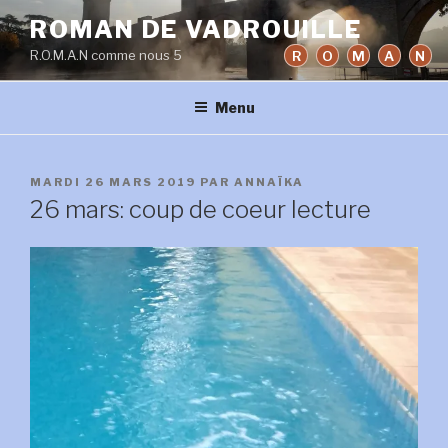
Aller
ROMAN DE VADROUILLE
au
R.O.M.A.N comme nous 5
R
O
M
A
N
contenu
principal
Menu
PUBLIÉ
MARDI 26 MARS 2019
PAR
ANNAÏKA
LE
26 mars: coup de coeur lecture