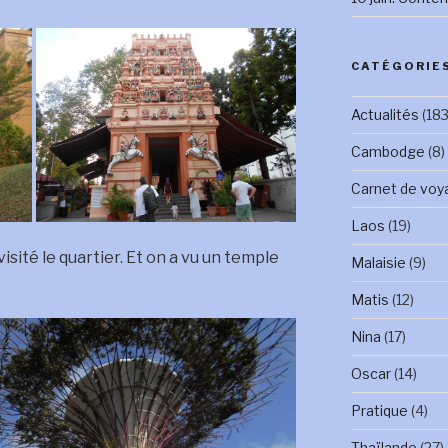
CATÉGORIE
Actualités
(183
Cambodge
(8)
Carnet de voy
Laos
(19)
sité le quartier. Et on a vu un temple
Malaisie
(9)
Matis
(12)
Nina
(17)
Oscar
(14)
Pratique
(4)
Thaïlande
(27)