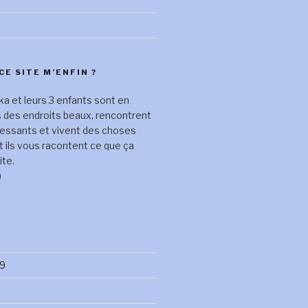
CE SITE M’ENFIN ?
a et leurs 3 enfants sont en
s des endroits beaux, rencontrent
ressants et vivent des choses
t ils vous racontent ce que ça
ite.
)
9