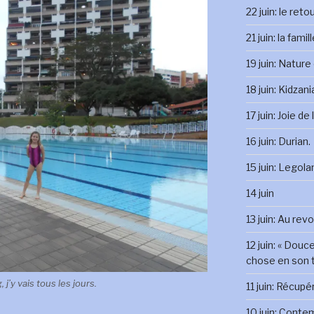
22 juin: le reto
21 juin: la famil
19 juin: Nature
18 juin: Kidzani
17 juin: Joie de
16 juin: Durian.
15 juin: Legola
14 juin
13 juin: Au rev
12 juin: « Douc
chose en son 
j’y vais tous les jours.
11 juin: Récupé
10 juin: Conte