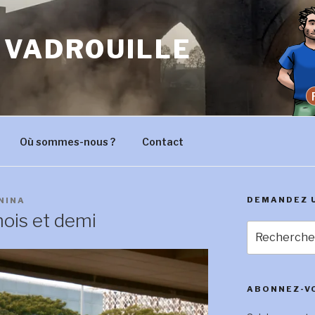
 VADROUILLE
Où sommes-nous ?
Contact
DEMANDEZ 
NINA
ois et demi
Recherche
pour
:
ABONNEZ-VO