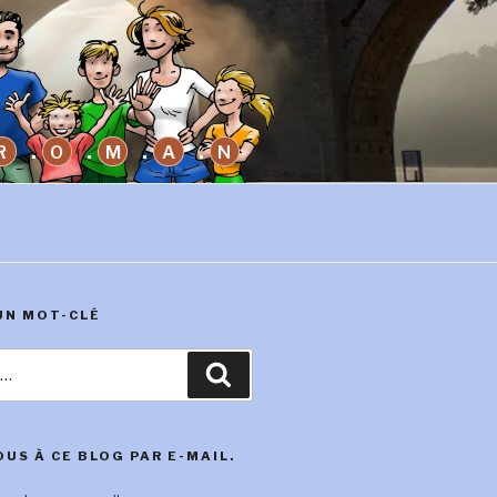
R
O
M
A
N
UN MOT-CLÉ
Recherche
US À CE BLOG PAR E-MAIL.