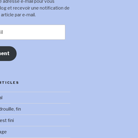
e adresse e-mail pour vous
log et recevoir une notification de
rticle par e-mail.
ent
RTICLES
al
ouille, fin
st fini
age