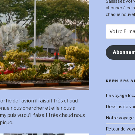
Saisissez votr
abonner à ce b
chaque nouvel a
Votre
E-
mail
Abonnem
DERNIERS A
Le voyage loc
rtie de l’avion il faisait très chaud .
Dessins de vadr
enue nous chercher et elle nous a
puis vu qu’il faisait très chaud nous
Notre voyage e
pique.
Retour de voy