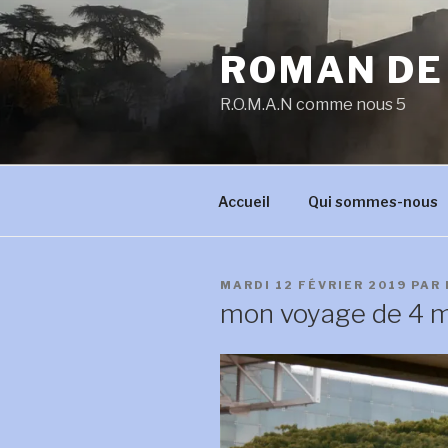
Aller
au
ROMAN DE
contenu
principal
R.O.M.A.N comme nous 5
Accueil
Qui sommes-nous
PUBLIÉ
MARDI 12 FÉVRIER 2019
PAR
LE
mon voyage de 4 m