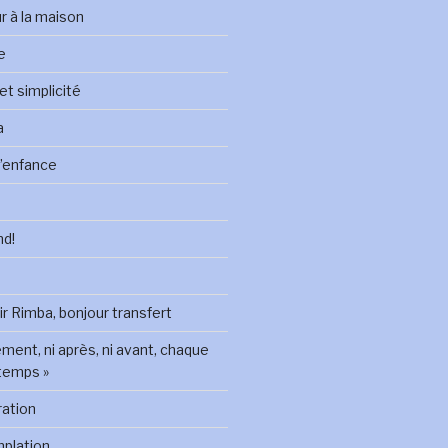
ur à la maison
le
 et simplicité
a
 l’enfance
nd!
oir Rimba, bonjour transfert
ement, ni après, ni avant, chaque
temps »
ration
mplation