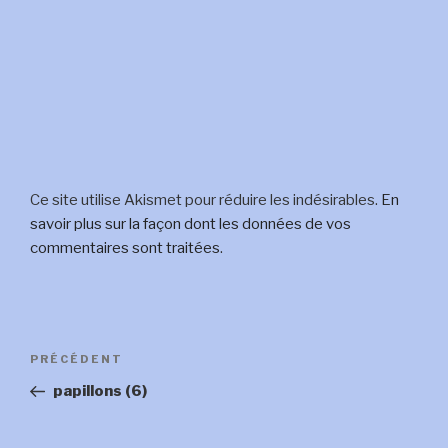
Ce site utilise Akismet pour réduire les indésirables.
En
savoir plus sur la façon dont les données de vos
commentaires sont traitées
.
Navigation
Article
PRÉCÉDENT
de
précédent
papillons (6)
l’article