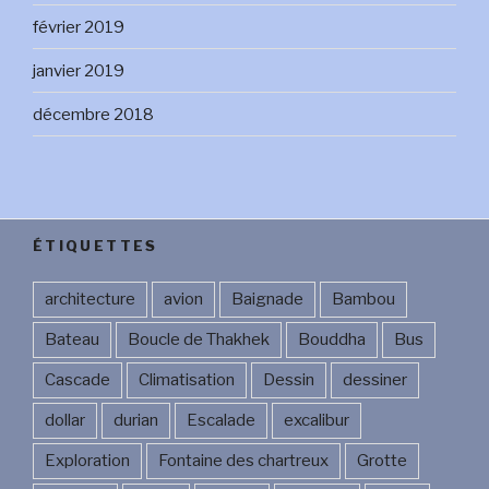
février 2019
janvier 2019
décembre 2018
ÉTIQUETTES
architecture
avion
Baignade
Bambou
Bateau
Boucle de Thakhek
Bouddha
Bus
Cascade
Climatisation
Dessin
dessiner
dollar
durian
Escalade
excalibur
Exploration
Fontaine des chartreux
Grotte