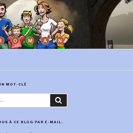
R
O
M
A
N
UN MOT-CLÉ
Recherche
US À CE BLOG PAR E-MAIL.