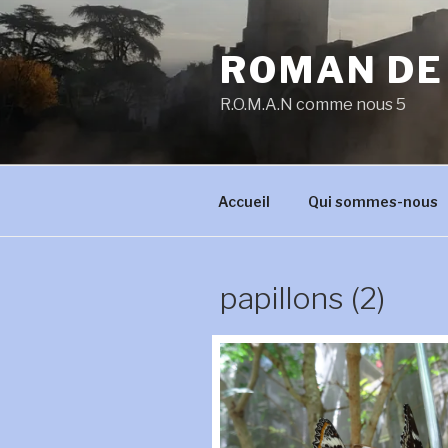
Aller
au
ROMAN DE
contenu
principal
R.O.M.A.N comme nous 5
Accueil
Qui sommes-nous
papillons (2)