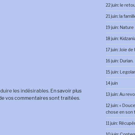
22 juin: le reto
21 juin: la famil
19 juin: Nature
18 juin: Kidzani
17 juin: Joie de
16 juin: Durian.
15 juin: Legola
14 juin
duire les indésirables.
En savoir plus
13 juin: Au rev
 de vos commentaires sont traitées
.
12 juin: « Douc
chose en son 
11 juin: Récupé
10 juin: Conte