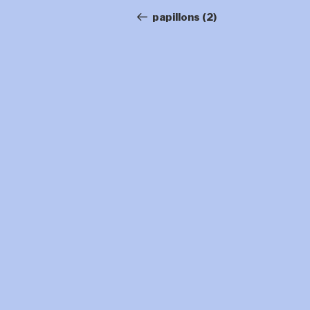
de
précédent
papillons (2)
l’article