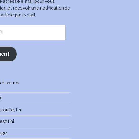
e adresse e-mail pour vous
log et recevoir une notification de
rticle par e-mail.
ent
RTICLES
al
ouille, fin
st fini
age