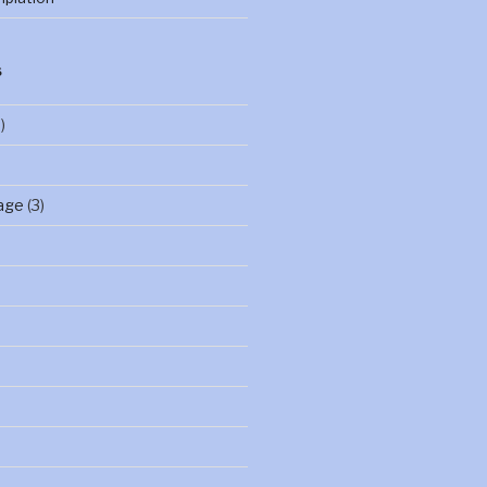
S
)
age
(3)