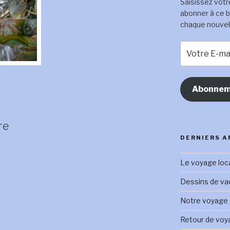
Saisissez votr
abonner à ce b
chaque nouvel a
Votre
E-
mail
Abonnem
re
DERNIERS A
Le voyage loc
Dessins de vadr
Notre voyage e
Retour de voy