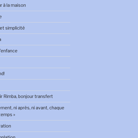
ur à la maison
le
 et simplicité
a
 l’enfance
nd!
oir Rimba, bonjour transfert
ement, ni après, ni avant, chaque
temps »
ration
mplation