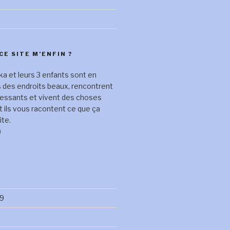
CE SITE M’ENFIN ?
a et leurs 3 enfants sont en
s des endroits beaux, rencontrent
ressants et vivent des choses
t ils vous racontent ce que ça
ite.
)
9