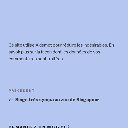
Ce site utilise Akismet pour réduire les indésirables.
En
savoir plus sur la façon dont les données de vos
commentaires sont traitées
.
Navigation
Article
PRÉCÉDENT
de
précédent
Singe très sympa au zoo de Singapour
l’article
DEMANDEZ UN MOT-CLÉ