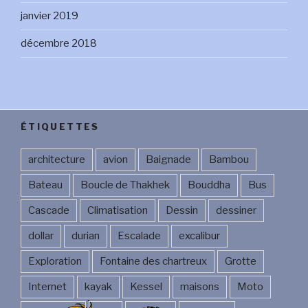
janvier 2019
décembre 2018
ÉTIQUETTES
architecture
avion
Baignade
Bambou
Bateau
Boucle de Thakhek
Bouddha
Bus
Cascade
Climatisation
Dessin
dessiner
dollar
durian
Escalade
excalibur
Exploration
Fontaine des chartreux
Grotte
Internet
kayak
Kessel
maisons
Moto