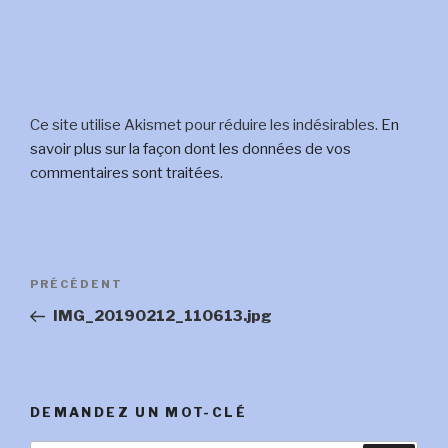
Ce site utilise Akismet pour réduire les indésirables.
En
savoir plus sur la façon dont les données de vos
commentaires sont traitées
.
Navigation
Article
PRÉCÉDENT
de
précédent
IMG_20190212_110613.jpg
l’article
DEMANDEZ UN MOT-CLÉ