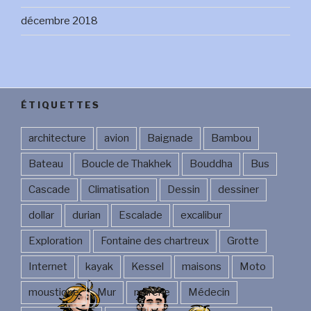
décembre 2018
ÉTIQUETTES
architecture
avion
Baignade
Bambou
Bateau
Boucle de Thakhek
Bouddha
Bus
Cascade
Climatisation
Dessin
dessiner
dollar
durian
Escalade
excalibur
Exploration
Fontaine des chartreux
Grotte
Internet
kayak
Kessel
maisons
Moto
moustique
Mur
murène
Médecin