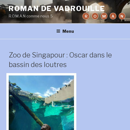
Aller
ROMAN DE VADROUILLE
au
R.O.M.A.N comme nous 5
R
O
M
A
N
contenu
principal
Menu
Zoo de Singapour : Oscar dans le
bassin des loutres