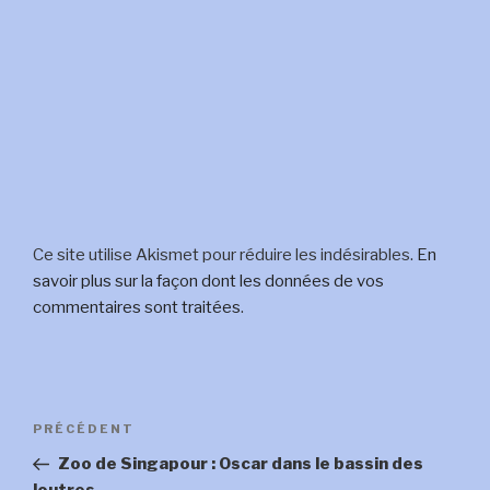
Ce site utilise Akismet pour réduire les indésirables.
En
savoir plus sur la façon dont les données de vos
commentaires sont traitées
.
Navigation
Article
PRÉCÉDENT
de
précédent
Zoo de Singapour : Oscar dans le bassin des
l’article
loutres