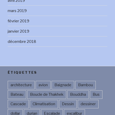
avril 2019
mars 2019
février 2019
janvier 2019
décembre 2018
ÉTIQUETTES
architecture
avion
Baignade
Bambou
Bateau
Boucle de Thakhek
Bouddha
Bus
Cascade
Climatisation
Dessin
dessiner
dollar
durian
Escalade
excalibur