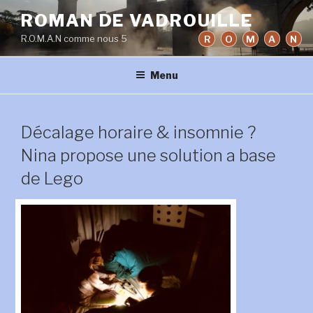
Aller
ROMAN DE VADROUILLE
au
R.O.M.A.N comme nous 5
R
O
M
A
N
contenu
principal
Menu
Décalage horaire & insomnie ?
Nina propose une solution a base
de Lego