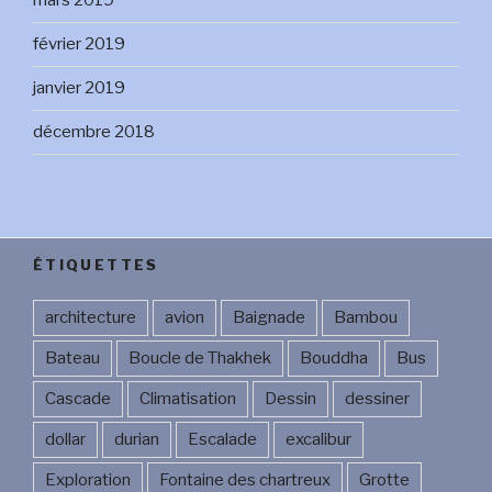
mars 2019
février 2019
janvier 2019
décembre 2018
ÉTIQUETTES
architecture
avion
Baignade
Bambou
Bateau
Boucle de Thakhek
Bouddha
Bus
Cascade
Climatisation
Dessin
dessiner
dollar
durian
Escalade
excalibur
Exploration
Fontaine des chartreux
Grotte