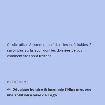
Ce site utilise Akismet pour réduire les indésirables.
En
savoir plus sur la façon dont les données de vos
commentaires sont traitées
.
Navigation
Article
PRÉCÉDENT
de
précédent
Décalage horaire & insomnie ? Nina propose
l’article
une solution a base de Lego