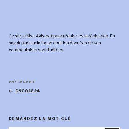
Ce site utilise Akismet pour réduire les indésirables.
En
savoir plus sur la façon dont les données de vos
commentaires sont traitées
.
Navigation
Article
PRÉCÉDENT
de
précédent
DSC01624
l’article
DEMANDEZ UN MOT-CLÉ