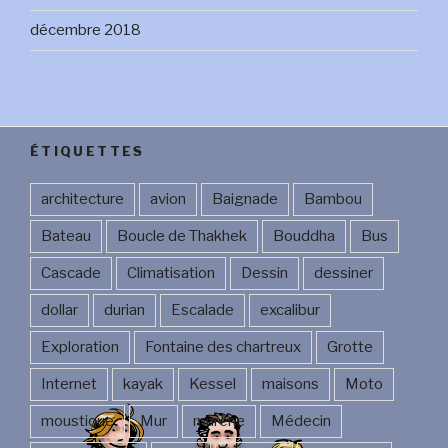
décembre 2018
ÉTIQUETTES
architecture
avion
Baignade
Bambou
Bateau
Boucle de Thakhek
Bouddha
Bus
Cascade
Climatisation
Dessin
dessiner
dollar
durian
Escalade
excalibur
Exploration
Fontaine des chartreux
Grotte
Internet
kayak
Kessel
maisons
Moto
moustique
Mur
murène
Médecin