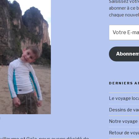
Saisissez votr
abonner à ce b
chaque nouvel a
Votre
E-
mail
Abonnem
DERNIERS A
Le voyage loc
Dessins de vadr
ï
Notre voyage e
Retour de voy