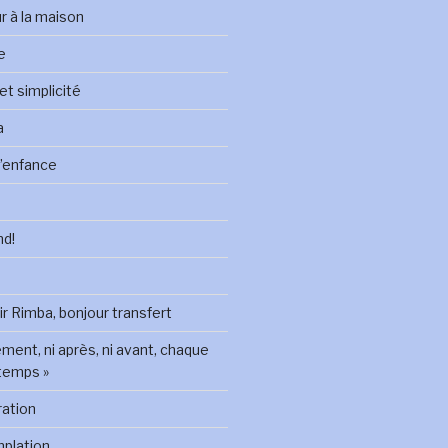
ur à la maison
le
 et simplicité
a
 l’enfance
nd!
oir Rimba, bonjour transfert
ement, ni après, ni avant, chaque
temps »
ration
mplation