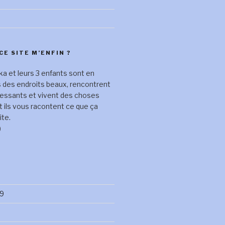
CE SITE M’ENFIN ?
a et leurs 3 enfants sont en
s des endroits beaux, rencontrent
ressants et vivent des choses
t ils vous racontent ce que ça
ite.
)
9