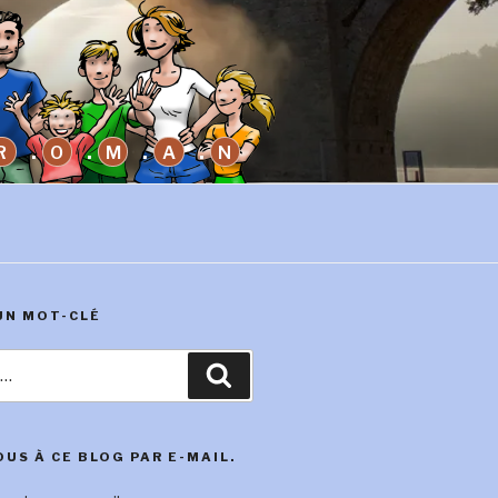
R
O
M
A
N
UN MOT-CLÉ
Recherche
US À CE BLOG PAR E-MAIL.