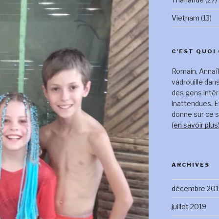
Vietnam
(13)
C’EST QUOI 
Romain, Annaïk
vadrouille dan
des gens inté
inattendues. E
donne sur ce s
(
en savoir plus
ARCHIVES
décembre 201
juillet 2019