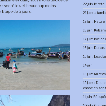
uillaume et Gaïa, nous avons décidé de
22 juin: le reto
ge « secrète » et beaucoup moins
. Etape de 5 jours.
21 juin: la famil
19 juin: Nature
18 juin: Kidzani
17 juin: Joie de
16 juin: Durian.
15 juin: Legola
14 juin
13 juin: Au rev
12 juin: « Douc
chose en son 
11 juin: Récupé
10 juin: Conte