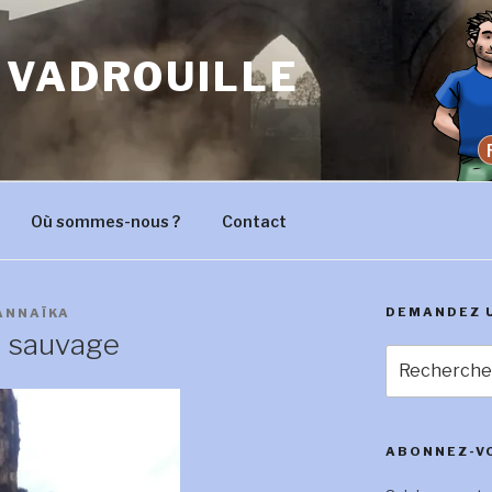
 VADROUILLE
Où sommes-nous ?
Contact
DEMANDEZ 
ANNAÏKA
la sauvage
Recherche
pour
:
ABONNEZ-VO