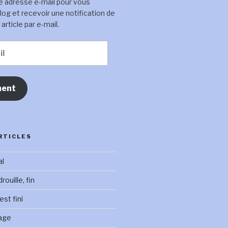
e adresse e-mail pour vous
log et recevoir une notification de
rticle par e-mail.
ent
RTICLES
al
ouille, fin
st fini
age