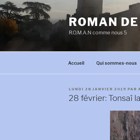
Aller
au
ROMAN DE
contenu
principal
R.O.M.A.N comme nous 5
Accueil
Qui sommes-nous
PUBLIÉ
LUNDI 28 JANVIER 2019
PAR
LE
28 février: Tonsaï 