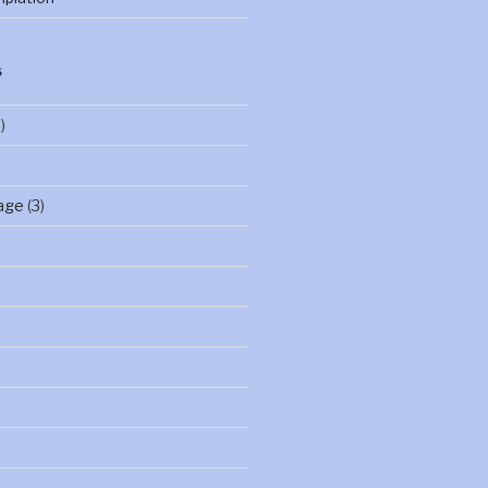
S
)
age
(3)