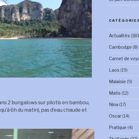
CATÉGORIE
Actualités
(183
Cambodge
(8)
Carnet de voy
Laos
(19)
Malaisie
(9)
Matis
(12)
ns 2 bungalows sur pilotis en bambou,
Nina
(17)
squ’à 6h du matin), pas d’eau chaude et
Oscar
(14)
Pratique
(4)
Thaïlande
(27)